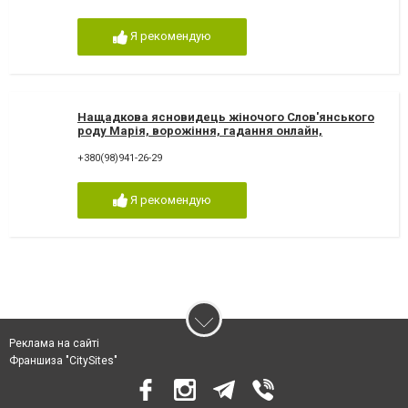
Я рекомендую
Нащадкова ясновидець жіночого Слов'янського
роду Марія, ворожіння, гадання онлайн,
ворожіння Таро
+380(98)941-26-29
Я рекомендую
Реклама на сайті
Франшиза "CitySites"