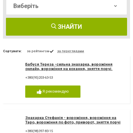
ЗНАЙТИ
Сортувати:
за рейтингом
за переглядами
Бабуся Тереза -сильна знахарка, ворожіння
онлайн, ворожіння на кохання, зняття порчі.
Ворожка Тереза
+380(95)203-63-53
Я рекомендую
Знахарка Стефанія - ворожіння, ворожіння на
Таро, ворожіння по фото, приворот, зняття порчі
+380(98)397-83-15