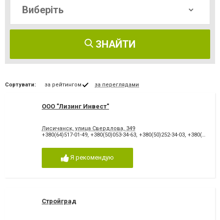
ЗНАЙТИ
Сортувати:
за рейтингом
за переглядами
ООО "Лизинг Инвест"
Лисичанск, улица Свердлова, 349
+380(64)517-01-49
,
+380(50)053-34-63
,
+380(50)252-34-03
,
+380(99)946-49-55
Я рекомендую
Стройград