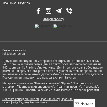
Франшиза "CitySites"
Автори проєкту
Реклама на сайті:
rek@citysites.ua
Допускається цитування матеріалів без отримання попередньої згоди
6451.com.ua за умови розміщення в тексті обов'язкового посилання на
6451.com.ua - Сайт міста Лисичанська. Для інтернет-видань обов'язкове
розміщення прямого, відкритого для пошукових систем гіперпосилання
на цитовані статті не нижче другого абзацу в тексті або в якості джерела.
Порушення виняткових прав переслідується Законом.
Матеріали з плашками "Новини компаній", "Промо", "Партнерський
матеріал", "Партнерський спецпроєкт", "Політичні новини", "Пресреліз",
"PR", "Офіційно", "Політична реклама" публікуються на правах реклами.
Політика конфіденційності
Правила сайту
Правила
класифайд
Редакційна політика
Фільтри