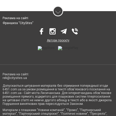
Реклама на сайті
Франшиза "CitySites"
Автори проєкту
Реклама на сайті:
rek@citysites.ua
Допускається цитування матеріалів без отримання попередньої згоди
6451.com.ua за умови розміщення в тексті обов'язкового посилання на
6451.com.ua - Сайт міста Лисичанська. Для інтернет-видань обов'язкове
розміщення прямого, відкритого для пошукових систем гіперпосилання
на цитовані статті не нижче другого абзацу в тексті або в якості джерела.
Порушення виняткових прав переслідується Законом.
Матеріали з плашками "Новини компаній", "Промо", "Партнерський
матеріал", "Партнерський спецпроєкт", "Політичні новини", "Пресреліз",